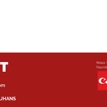
T
Nous t
fourni
com
UHANS