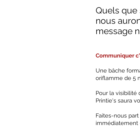
Quels que s
nous auron
message ne
Communiquer c'es
Une bâche format
oriflamme de 5 m
Pour la visibilit
Printie's saura v
Faites-nous part
immédiatement d